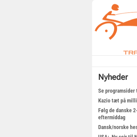
Nyheder
Se programsider 
Kazio tæt på milli
Følg de danske 2-
eftermiddag
Dansk/norske hes
USA: Ny sejr til 