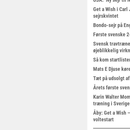
Get a Wish i Car
sejrskvintet
Bondo-sejr på En
Første svenske 2-
Svensk travtræne
øjeblikkelig virk
Så kom startliste
Mats E Djuse køre
Tæt på udsolgt af
Årets første sven
Karin Walter Mom
træning i Sverige
Åby: Get a Wish –
voltestart