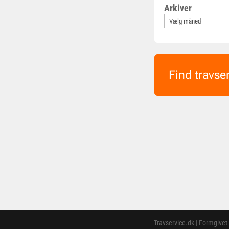
Arkiver
Find travse
Travservice.dk | Formgivet