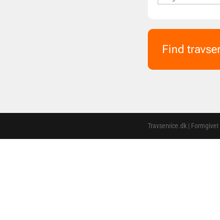
Find travse
Travservice.dk | Formgivet