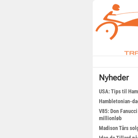
Nyheder
USA: Tips til Ha
Hambletonian-da
V85: Don Fanucci 
millionløb
Madison Tårs sol
Idao de Tillard på