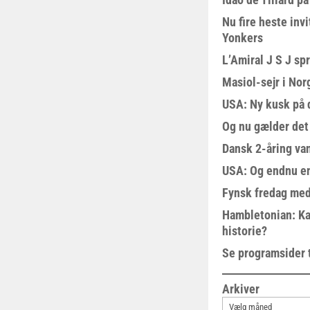
Nu fire heste invi
Yonkers
L’Amiral J S J sp
Masiol-sejr i Nor
USA: Ny kusk på
Og nu gælder det
Dansk 2-åring van
USA: Og endnu en
Fynsk fredag med
Hambletonian: Ka
historie?
Se programsider 
Arkiver