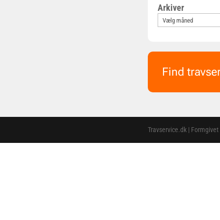
Arkiver
Find travse
Travservice.dk | Formgivet