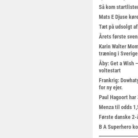
Så kom startliste
Mats E Djuse køre
Tæt på udsolgt af
Årets første sven
Karin Walter Mom
træning i Sverige
Åby: Get a Wish –
voltestart
Frankrig: Dowhat
for ny ejer.
Paul Hagoort har 
Menza til odds 1
Første danske 2-å
B A Superhero kom