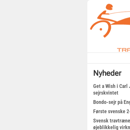
Nyheder
Get a Wish i Car
sejrskvintet
Bondo-sejr på En
Første svenske 2-
Svensk travtræne
øjeblikkelig virk