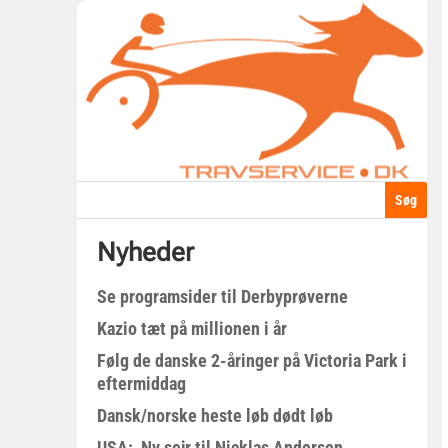
Nyheder
Se programsider til Derbyprøverne
Kazio tæt på millionen i år
Følg de danske 2-åringer på Victoria Park i
eftermiddag
Dansk/norske heste løb dødt løb
USA: Ny sejr til Nicklas Andersen