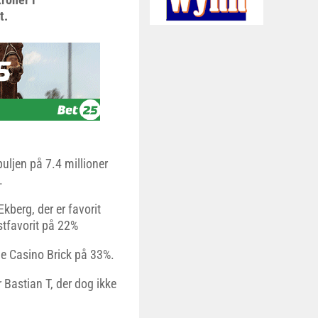
t.
ljen på 7.4 millioner
.
kberg, der er favorit
stfavorit på 22%
de Casino Brick på 33%.
 Bastian T, der dog ikke