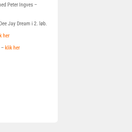
ed Peter Ingves –
Dee Jay Dream i 2. løb.
k her
k –
klik her