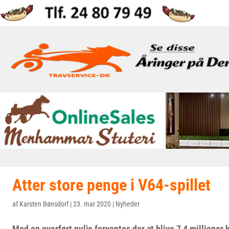
Atter store penge i V64-spillet
af
Karsten Bønsdorf
|
23. mar 2020
|
Nyheder
Med en overført pulje forventes der at blive 7,4 millioner 