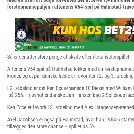
førstepræmiepuljen i aftenens V64-spil på Halmstad-trave
Så er der atter store penge at skyde efter i totalisatorspillet.
Aftenens V64-spil på Halmstad lokker med en førstepræmiepu
kroner, og et par danske heste er favoritter i 2. og 3. afdeling
I 2. afdeling er det Ken Ecce-trænede 10 Diesel med William E
på 25% – i øvrigt er danske Jan Hansen bag 2 Solicious næ
Ken Ecce er favorit i 3. afdeling med Alex Haagensen-træne
Axel Jacobsen er også på Halmstad, hvor han i V64-6 starter
tillægges den store chance – spillet på 5%.