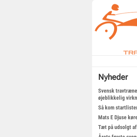
Nyheder
Svensk travtræne
øjeblikkelig virk
Så kom startliste
Mats E Djuse køre
Tæt på udsolgt af
Årets første sven