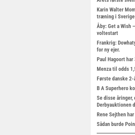
Karin Walter Mom
træning i Sverige
Åby: Get a Wish –
voltestart
Frankrig: Dowhat
for ny ejer.
Paul Hagoort har 
Menza til odds 1
Første danske 2-å
B A Superhero kom
Se disse åringer,
Derbyauktionen d
Rene Sejthen har f
Sådan burde Poin