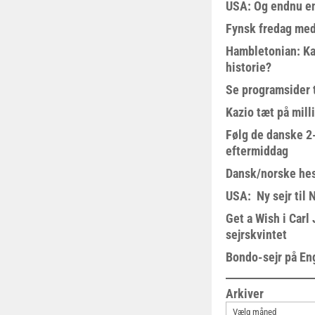
USA: Og endnu en
Fynsk fredag med
Hambletonian: Ka
historie?
Se programsider 
Kazio tæt på milli
Følg de danske 2-
eftermiddag
Dansk/norske hes
USA: Ny sejr til 
Get a Wish i Car
sejrskvintet
Bondo-sejr på En
Arkiver