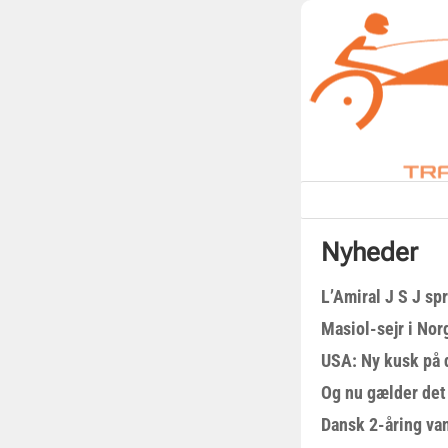
Nyheder
L’Amiral J S J sp
Masiol-sejr i Nor
USA: Ny kusk på
Og nu gælder det
Dansk 2-åring van