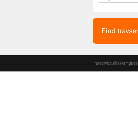
Find travse
Travservice.dk | Formgivet