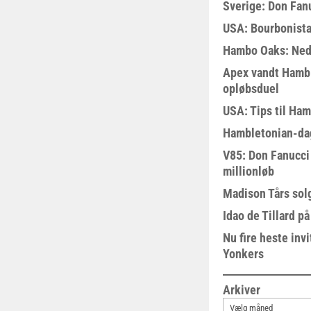
Sverige: Don Fanu
USA: Bourbonista
Hambo Oaks: Nedt
Apex vandt Hambl
opløbsduel
USA: Tips til Ha
Hambletonian-da
V85: Don Fanucci 
millionløb
Madison Tårs sol
Idao de Tillard på
Nu fire heste invi
Yonkers
Arkiver