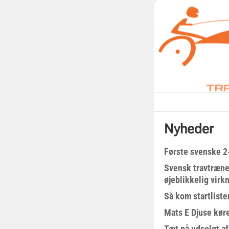
Nyheder
Første svenske 2-
Svensk travtræne
øjeblikkelig virk
Så kom startliste
Mats E Djuse køre
Tæt på udsolgt af