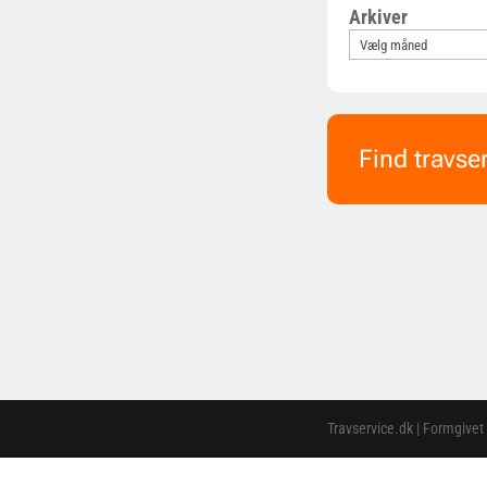
Arkiver
Find travse
Travservice.dk | Formgivet