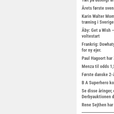
Årets første sven
Karin Walter Mom
træning i Sverige
Åby: Get a Wish –
voltestart
Frankrig: Dowhat
for ny ejer.
Paul Hagoort har 
Menza til odds 1
Første danske 2-å
B A Superhero kom
Se disse åringer,
Derbyauktionen d
Rene Sejthen har f