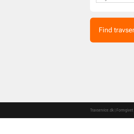
Find travse
Travservice.dk | Formgivet