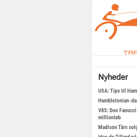
Nyheder
USA: Tips til Ha
Hambletonian-da
V85: Don Fanucci 
millionløb
Madison Tårs sol
Idao de Tillard på