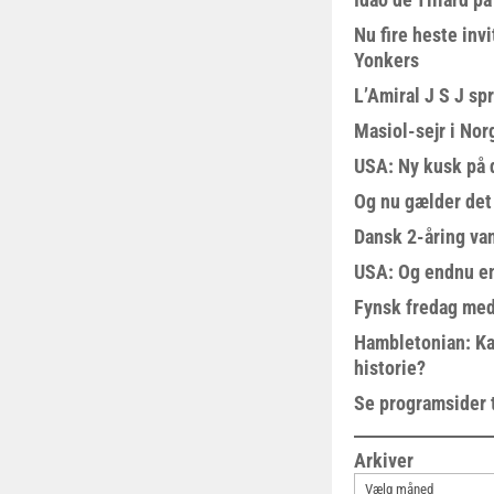
Nu fire heste invi
Yonkers
L’Amiral J S J sp
Masiol-sejr i Nor
USA: Ny kusk på
Og nu gælder det
Dansk 2-åring van
USA: Og endnu en
Fynsk fredag med
Hambletonian: Ka
historie?
Se programsider 
Arkiver