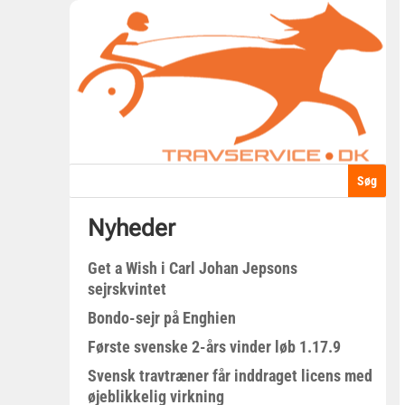
Nyheder
Get a Wish i Carl Johan Jepsons
sejrskvintet
Bondo-sejr på Enghien
Første svenske 2-års vinder løb 1.17.9
Svensk travtræner får inddraget licens med
øjeblikkelig virkning