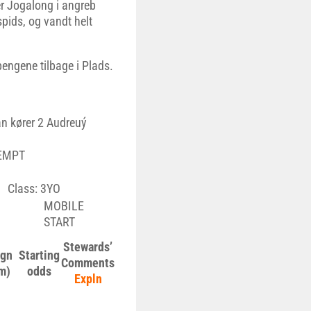
er Jogalong i angreb
spids, og vandt helt
pengene tilbage i Plads.
an kører 2 Audreuý
XEMPT
 Class: 3YO
MOBILE
START
Stewards’
gn
Starting
Comments
m)
odds
Expln