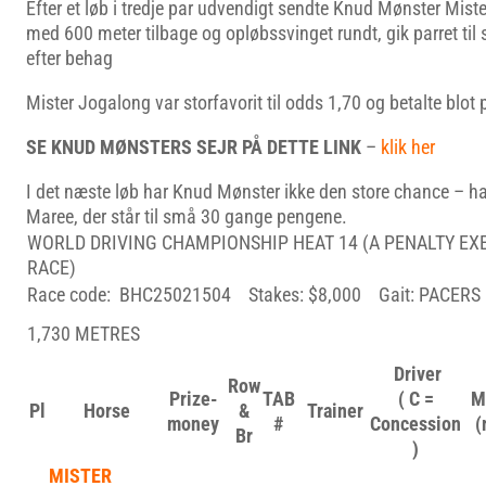
Efter et løb i tredje par udvendigt sendte Knud Mønster Mist
med 600 meter tilbage og opløbssvinget rundt, gik parret til 
efter behag
Mister Jogalong var storfavorit til odds 1,70 og betalte blot 
SE KNUD MØNSTERS SEJR PÅ DETTE LINK
–
klik her
I det næste løb har Knud Mønster ikke den store chance – h
Maree, der står til små 30 gange pengene.
WORLD DRIVING CHAMPIONSHIP HEAT 14 (A PENALTY E
RACE)
Race code: BHC25021504 Stakes: $8,000 Gait: PACERS
1,730 METRES
Driver
Row
Prize-
TAB
( C =
M
Pl
Horse
&
Trainer
money
#
Concession
(
Br
)
MISTER