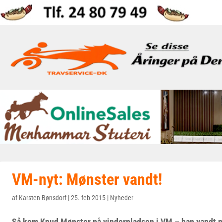
VM-nyt: Mønster vandt!
af
Karsten Bønsdorf
|
25. feb 2015
|
Nyheder
Så kom Knud Mønster på vinderpladsen i VM – han vandt m