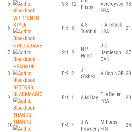
C B
5
Sr3
12
Vercruysse
18
Frisby
FRA
WRITTEN IN
STYLE
A S
T A Tetrick
6
Fr5
5
21
Turnbull
USA
KYALLA DAVE
J C
N P
7
Sr1
9
Jamieson
27
Hurst
CAN
HEADS UP
J T
8
Fr2
2
V Hop NOR
29
O’Shea
BETTORS
BLACKMAGIC
T le Beller
9
Fr1
1
A M Day
29
FRA
THANKU
THANKU
J W
M Forss
10
Fr4
4
34
Powderly
FIN