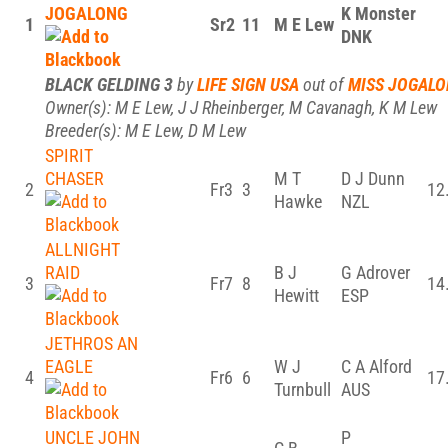
JOGALONG
K Monster
1
Sr2
11
M E Lew
DNK
BLACK GELDING 3
by
LIFE SIGN USA
out of
MISS JOGAL
Owner(s): M E Lew, J J Rheinberger, M Cavanagh, K M Lew
Breeder(s): M E Lew, D M Lew
SPIRIT
CHASER
M T
D J Dunn
2
Fr3
3
12
Hawke
NZL
ALLNIGHT
RAID
B J
G Adrover
3
Fr7
8
14
Hewitt
ESP
JETHROS AN
EAGLE
W J
C A Alford
4
Fr6
6
17
Turnbull
AUS
UNCLE JOHN
P