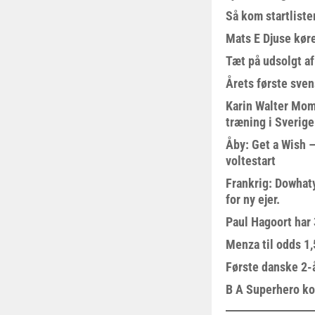
Så kom startliste
Mats E Djuse køre
Tæt på udsolgt af
Årets første sven
Karin Walter Mom
træning i Sverige
Åby: Get a Wish –
voltestart
Frankrig: Dowhat
for ny ejer.
Paul Hagoort har 
Menza til odds 1
Første danske 2-å
B A Superhero kom