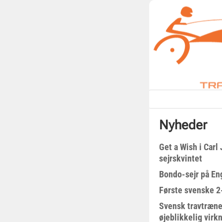
Nyheder
Get a Wish i Car
sejrskvintet
Bondo-sejr på En
Første svenske 2-
Svensk travtræne
øjeblikkelig virk