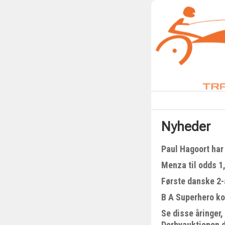
Nyheder
Paul Hagoort har 
Menza til odds 1
Første danske 2-å
B A Superhero kom
Se disse åringer,
Derbyauktionen 