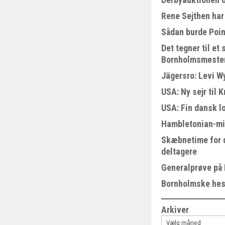
Rene Sejthen har 
Sådan burde Poin
Det tegner til e
Bornholmsmeste
Jägersro: Levi W
USA: Ny sejr til 
USA: Fin dansk l
Hambletonian-mi
Skæbnetime for 
deltagere
Generalprøve på
Bornholmske hest
Arkiver