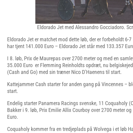
Eldorado Jet med Alessandro Gocciadoro. S
Eldorado Jet er matchet mod dette løb, der er forbeholdt 6-7 
har tjent 141.000 Euro – Eldorado Jet står med 133.357 Eur
I 8. løb, Prix de Maurepas over 2700 meter og med en sam
35.000 Euro er Flemming Reinholdts opdræt, nu belgiskeje
(Cash and Go) med sin træner Nico D’Haenens til start.
Kattejammer Cash starter for anden gang på Vincennes – bl
start.
Endelig starter Panamera Racings svenske, 11 Coquaholy (
Bakker i 9. løb, Prix Emilie Allix Courboy over 2700 meter o
Euro.
Coquaholy kommer fra en tredjeplads på Wolvega i et løb H