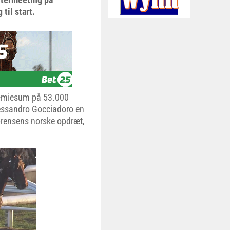
til start.
præmiesum på 53.000
lessandro Gocciadoro en
ørensens norske opdræt,