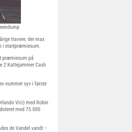
creendump
årige travere, der max
o i startpræmiesum.
let præmiesum på
de 2 Kattejammer Cash
ev nummer syv i første
Orlando Vici) med Robin
g doteret med 75.000
ades de Vandel vandt –