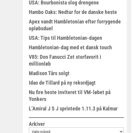
USA: Bourbonista slog drengene
Hambo Oaks: Nedtur for de danske heste
Apex vandt Hambletonian efter forrygende
opløbsduel
USA: Tips til Hambletonian-dagen
Hambletonian-dag med et dansk touch
V85: Don Fanucci Zet storfavorit i
millionløb
Madison Tårs solgt
Idao de Tillard på ny rekordjagt
Nu fire heste inviteret til VM-løbet på
Yonkers
L’Amiral J S J sprintede 1.11.3 på Kalmar
Arkiver