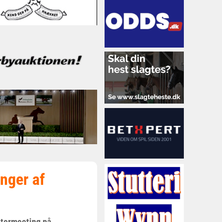
nger af
ntermeeting på