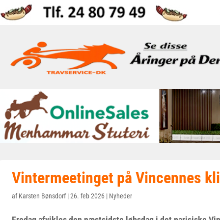
Vintermeetinget på Vincennes kli
af
Karsten Bønsdorf
|
26. feb 2026
|
Nyheder
Fredag afvikles den næstsidste løbsdag i det parisiske Vi