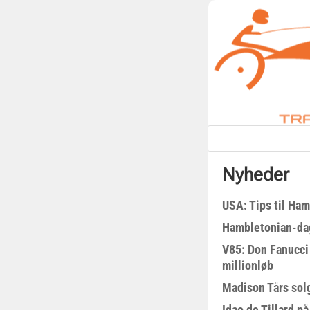
Nyheder
USA: Tips til Ha
Hambletonian-da
V85: Don Fanucci 
millionløb
Madison Tårs sol
Idao de Tillard på