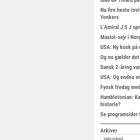
Nu fire heste invi
Yonkers
L’Amiral J S J sp
Masiol-sejr i Nor
USA: Ny kusk på
Og nu gælder det
Dansk 2-åring van
USA: Og endnu en
Fynsk fredag med
Hambletonian: Ka
historie?
Se programsider 
Arkiver