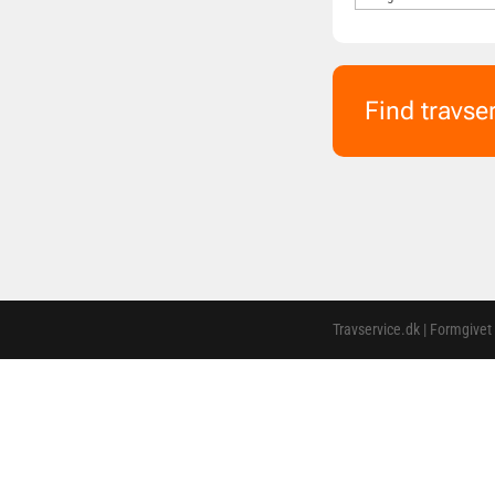
Find travse
Travservice.dk | Formgivet