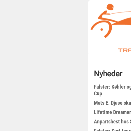
Nyheder
Falster: Køhler o
Cup
Mats E. Djuse ska
Lifetime Dreamer
Anpartshest hos 
Falster: Surt for