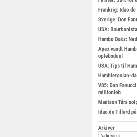
Frankrig: Idao de 
Sverige: Don Fanu
USA: Bourbonista
Hambo Oaks: Nedt
Apex vandt Hambl
opløbsduel
USA: Tips til Ha
Hambletonian-da
V85: Don Fanucci 
millionløb
Madison Tårs sol
Idao de Tillard på
Arkiver