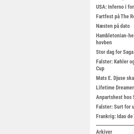
USA: Inferno i fo
Fartfest på The R
Næsten på dato
Hambletonian-he
hovben
Stor dag for Sag
Falster: Køhler o
Cup
Mats E. Djuse ska
Lifetime Dreamer
Anpartshest hos 
Falster: Surt for
Frankrig: Idao de 
Arkiver