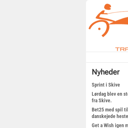
Nyheder
Sprint i Skive
Lørdag blev en st
fra Skive.
Bet25 med spil t
danskejede heste 
Get a Wish igen 