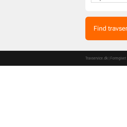
Find travse
Travservice.dk | Formgivet