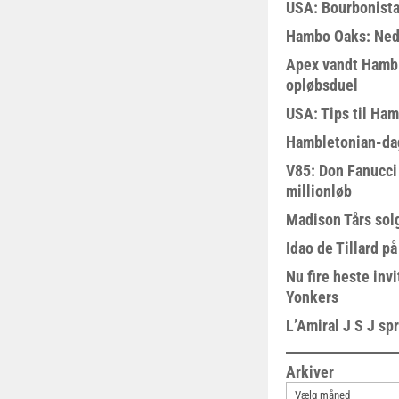
USA: Bourbonista
Hambo Oaks: Nedt
Apex vandt Hambl
opløbsduel
USA: Tips til Ha
Hambletonian-da
V85: Don Fanucci 
millionløb
Madison Tårs sol
Idao de Tillard på
Nu fire heste invi
Yonkers
L’Amiral J S J sp
Arkiver