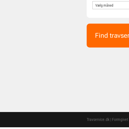
Find travse
Travservice.dk | Formgivet