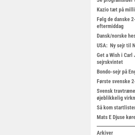
Kazio tæt på milli
Følg de danske 2-
eftermiddag
Dansk/norske hes
USA: Ny sejr til 
Get a Wish i Car
sejrskvintet
Bondo-sejr på En
Første svenske 2-
Svensk travtræne
øjeblikkelig virk
Så kom startliste
Mats E Djuse køre
Arkiver