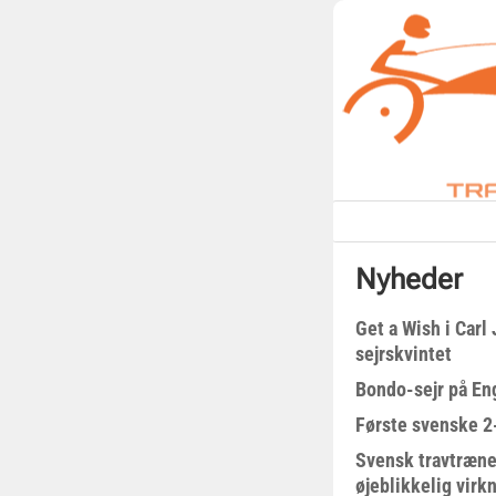
Nyheder
Get a Wish i Car
sejrskvintet
Bondo-sejr på En
Første svenske 2-
Svensk travtræne
øjeblikkelig virk