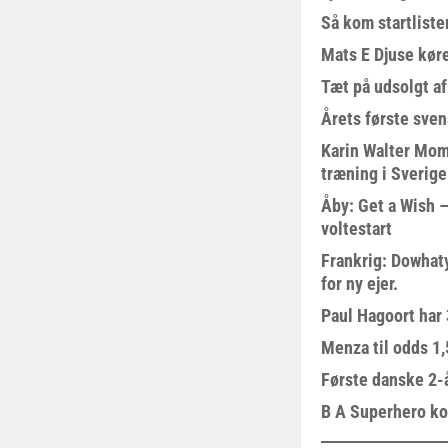
Så kom startliste
Mats E Djuse køre
Tæt på udsolgt af
Årets første sven
Karin Walter Mom
træning i Sverige
Åby: Get a Wish –
voltestart
Frankrig: Dowhat
for ny ejer.
Paul Hagoort har 
Menza til odds 1
Første danske 2-å
B A Superhero kom