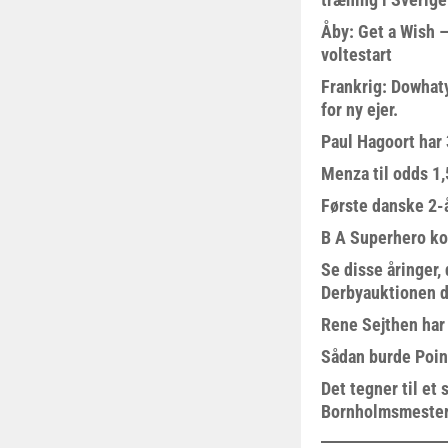
Åby: Get a Wish –
voltestart
Frankrig: Dowhat
for ny ejer.
Paul Hagoort har 
Menza til odds 1
Første danske 2-å
B A Superhero kom
Se disse åringer,
Derbyauktionen d
Rene Sejthen har f
Sådan burde Poin
Det tegner til e
Bornholmsmeste