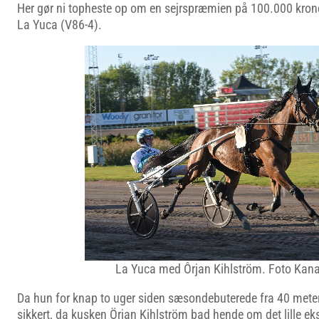
Her gør ni topheste op om en sejrspræmien på 100.000 kroner,
La Yuca (V86-4).
La Yuca med Ôrjan Kihlström. Foto Kana
Da hun for knap to uger siden sæsondebuterede fra 40 meter
sikkert, da kusken Örjan Kihlström bad hende om det lille ek