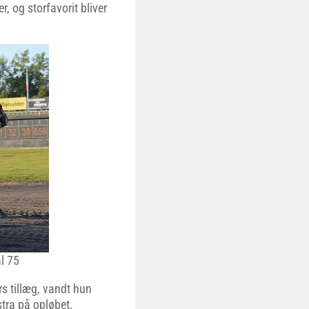
 og storfavorit bliver
l 75
s tillæg, vandt hun
stra på opløbet.