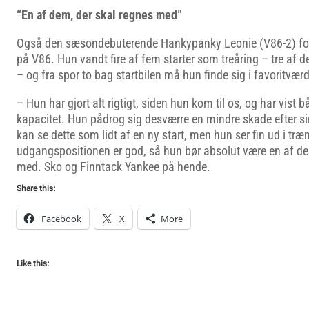
“En af dem, der skal regnes med”
Også den sæsondebuterende Hankypanky Leonie (V86-2) fors
på V86. Hun vandt fire af fem starter som treåring – tre af d
– og fra spor to bag startbilen må hun finde sig i favoritvær
– Hun har gjort alt rigtigt, siden hun kom til os, og har vist b
kapacitet. Hun pådrog sig desværre en mindre skade efter si
kan se dette som lidt af en ny start, men hun ser fin ud i træ
udgangspositionen er god, så hun bør absolut være en af de
med. Sko og Finntack Yankee på hende.
Share this:
Facebook
X
More
Like this: