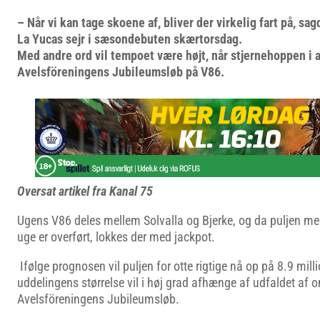
– Når vi kan tage skoene af, bliver der virkelig fart på, sa
La Yucas sejr i sæsondebuten skærtorsdag.
Med andre ord vil tempoet være højt, når stjernehoppen i af
Avelsföreningens Jubileumsløb på V86.
Oversat artikel fra Kanal 75
Ugens V86 deles mellem Solvalla og Bjerke, og da puljen med 
uge er overført, lokkes der med jackpot.
Ifølge prognosen vil puljen for otte rigtige nå op på 8.9 mill
uddelingens størrelse vil i høj grad afhænge af udfaldet a
Avelsföreningens Jubileumsløb.