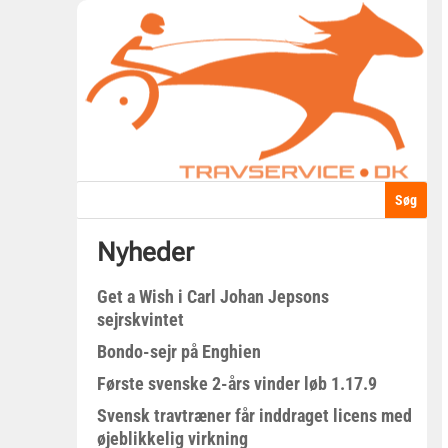
Nyheder
Get a Wish i Carl Johan Jepsons
sejrskvintet
Bondo-sejr på Enghien
Første svenske 2-års vinder løb 1.17.9
Svensk travtræner får inddraget licens med
øjeblikkelig virkning