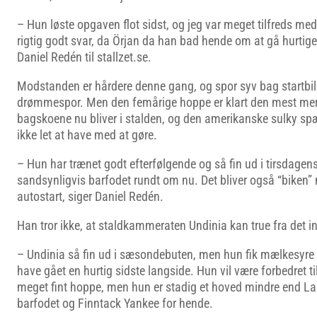
– Hun løste opgaven flot sidst, og jeg var meget tilfreds med 
rigtig godt svar, da Örjan da han bad hende om at gå hurtige
Daniel Redén til stallzet.se.
Modstanden er hårdere denne gang, og spor syv bag startbil
drømmespor. Men den femårige hoppe er klart den mest merit
bagskoene nu bliver i stalden, og den amerikanske sulky spæ
ikke let at have med at gøre.
– Hun har trænet godt efterfølgende og så fin ud i tirsdagens
sandsynligvis barfodet rundt om nu. Det bliver også “biken” n
autostart, siger Daniel Redén.
Han tror ikke, at staldkammeraten Undinia kan true fra det i
– Undinia så fin ud i sæsondebuten, men hun fik mælkesyre p
have gået en hurtig sidste langside. Hun vil være forbedret ti
meget fint hoppe, men hun er stadig et hoved mindre end La 
barfodet og Finntack Yankee for hende.