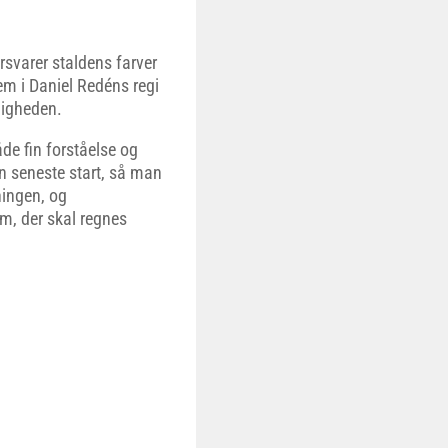
varer staldens farver
em i Daniel Redéns regi
digheden.
åde fin forståelse og
n seneste start, så man
ningen, og
m, der skal regnes