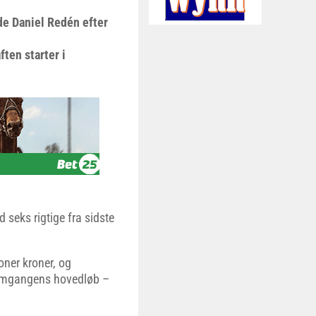
gde Daniel Redén efter
ten starter i
seks rigtige fra sidste
ioner kroner, og
f omgangens hovedløb –