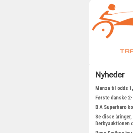
Nyheder
Menza til odds 1
Første danske 2-å
B A Superhero kom
Se disse åringer,
Derbyauktionen 
Rene Sejthen har 