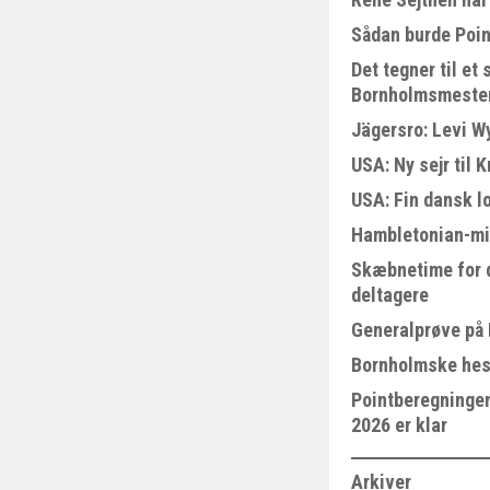
Sådan burde Poin
Det tegner til e
Bornholmsmeste
Jägersro: Levi W
USA: Ny sejr til 
USA: Fin dansk l
Hambletonian-mi
Skæbnetime for 
deltagere
Generalprøve på
Bornholmske hest
Pointberegningen
2026 er klar
Arkiver