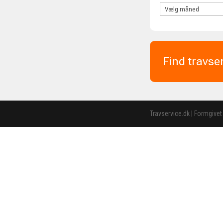
Find travse
Travservice.dk | Formgivet