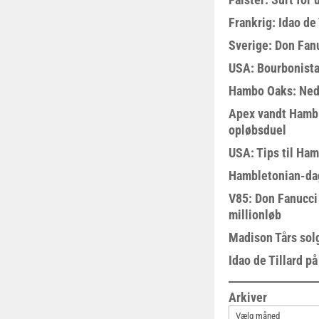
Frankrig: Idao de 
Sverige: Don Fanu
USA: Bourbonista
Hambo Oaks: Nedt
Apex vandt Hambl
opløbsduel
USA: Tips til Ha
Hambletonian-da
V85: Don Fanucci 
millionløb
Madison Tårs sol
Idao de Tillard på
Arkiver