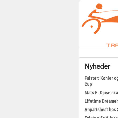
Nyheder
Falster: Køhler o
Cup
Mats E. Djuse ska
Lifetime Dreamer
Anpartshest hos 
Falster: Surt for