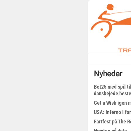
Nyheder
Bet25 med spil t
danskejede heste 
Get a Wish igen 
USA: Inferno i fo
Fartfest på The R
Næsten på dato