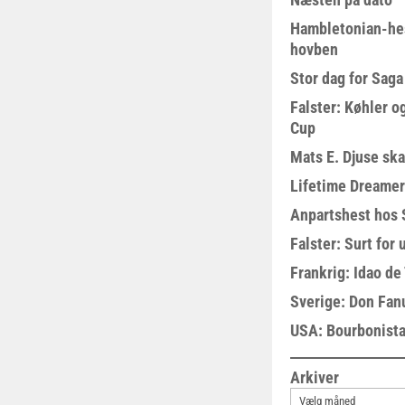
Hambletonian-he
hovben
Stor dag for Sag
Falster: Køhler o
Cup
Mats E. Djuse ska
Lifetime Dreamer
Anpartshest hos 
Falster: Surt for
Frankrig: Idao de 
Sverige: Don Fanu
USA: Bourbonista
Arkiver