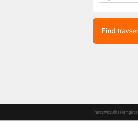
Find travse
Travservice.dk | Formgivet