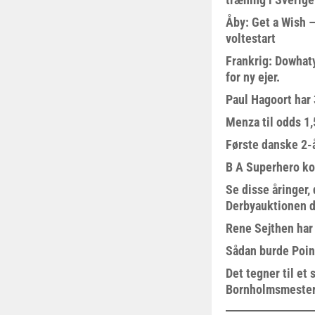
Åby: Get a Wish –
voltestart
Frankrig: Dowhat
for ny ejer.
Paul Hagoort har 
Menza til odds 1
Første danske 2-å
B A Superhero kom
Se disse åringer,
Derbyauktionen d
Rene Sejthen har f
Sådan burde Poin
Det tegner til e
Bornholmsmeste