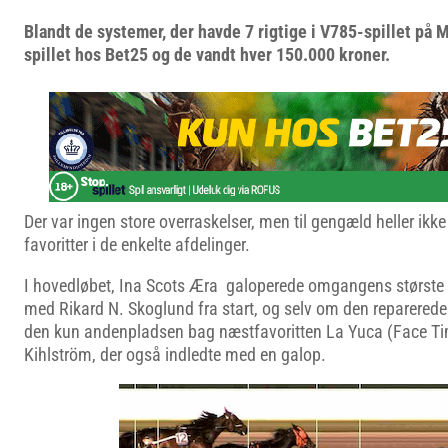
Blandt de systemer, der havde 7 rigtige i V785-spillet på M
spillet hos Bet25 og de vandt hver 150.000 kroner.
Der var ingen store overraskelser, men til gengæld heller ikke s
favoritter i de enkelte afdelinger.
I hovedløbet, Ina Scots Æra galoperede omgangens største 
med Rikard N. Skoglund fra start, og selv om den reparerede
den kun andenpladsen bag næstfavoritten La Yuca (Face T
Kihlström, der også indledte med en galop.