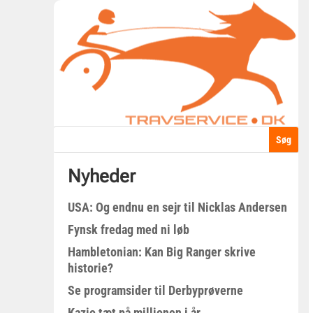
Nyheder
USA: Og endnu en sejr til Nicklas Andersen
Fynsk fredag med ni løb
Hambletonian: Kan Big Ranger skrive
historie?
Se programsider til Derbyprøverne
Kazio tæt på millionen i år