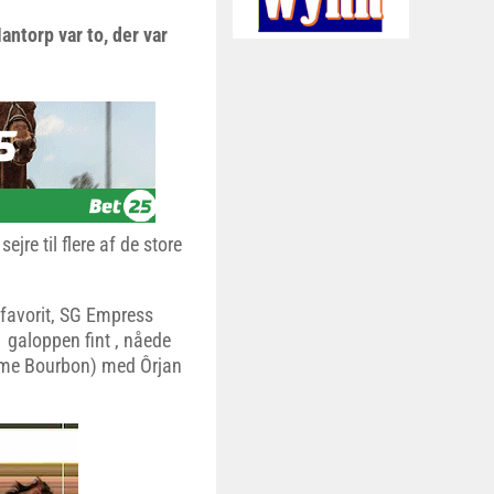
antorp var to, der var
ejre til flere af de store
favorit, SG Empress
 galoppen fint , nåede
ime Bourbon) med Ôrjan