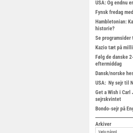
USA: Og endnu en
Fynsk fredag med
Hambletonian: Ka
historie?
Se programsider 
Kazio tæt på milli
Følg de danske 2-
eftermiddag
Dansk/norske hes
USA: Ny sejr til 
Get a Wish i Car
sejrskvintet
Bondo-sejr på En
Arkiver