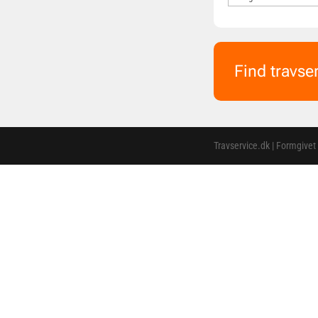
Find travse
Travservice.dk | Formgivet