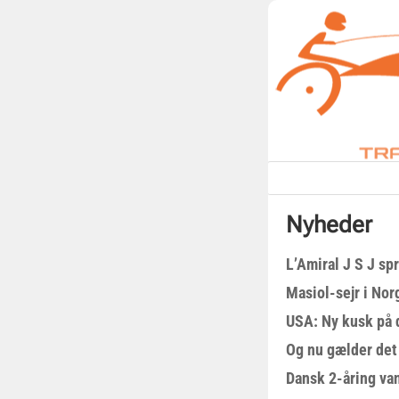
Nyheder
L’Amiral J S J sp
Masiol-sejr i Nor
USA: Ny kusk på
Og nu gælder det
Dansk 2-åring van