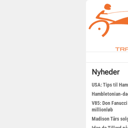
Nyheder
USA: Tips til Ha
Hambletonian-da
V85: Don Fanucci 
millionløb
Madison Tårs sol
Idao de Tillard på