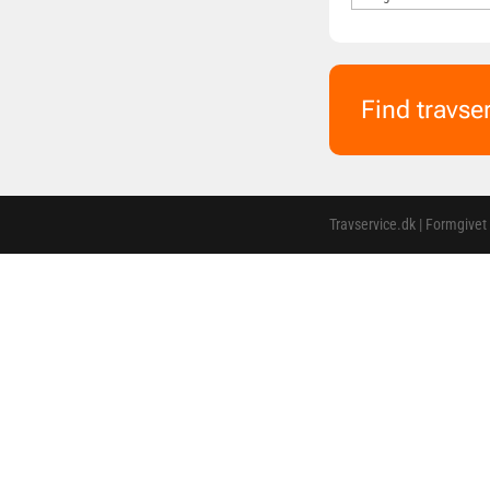
Find travse
Travservice.dk | Formgivet