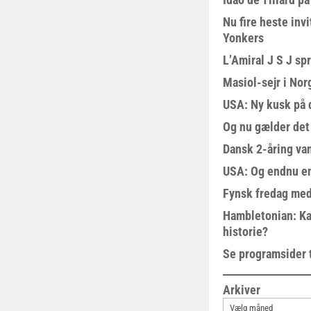
Nu fire heste invi
Yonkers
L’Amiral J S J sp
Masiol-sejr i Nor
USA: Ny kusk på
Og nu gælder det
Dansk 2-åring van
USA: Og endnu en
Fynsk fredag med
Hambletonian: Ka
historie?
Se programsider 
Arkiver