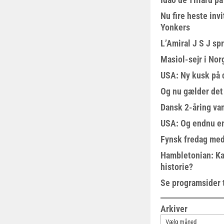
Nu fire heste invi
Yonkers
L’Amiral J S J sp
Masiol-sejr i Nor
USA: Ny kusk på
Og nu gælder det
Dansk 2-åring van
USA: Og endnu en
Fynsk fredag med
Hambletonian: Ka
historie?
Se programsider 
Arkiver