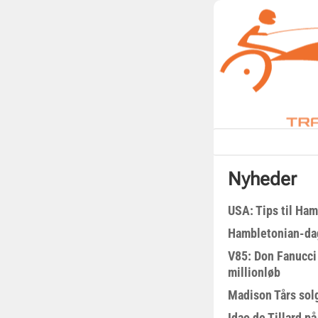
Nyheder
USA: Tips til Ha
Hambletonian-da
V85: Don Fanucci 
millionløb
Madison Tårs sol
Idao de Tillard på