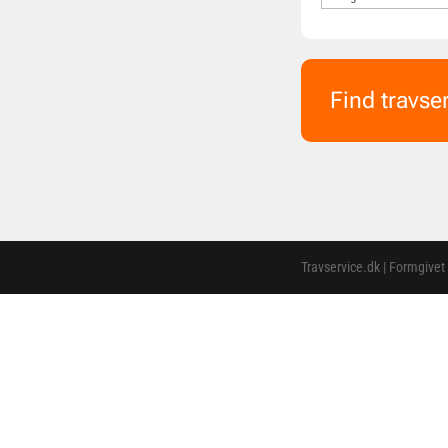
Find travse
Travservice.dk | Formgivet