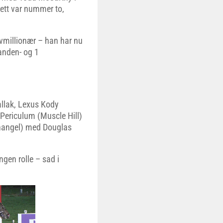
ett var nummer to,
lvmillionær – han har nu
2 anden- og 1
allak, Lexus Kody
 Periculum (Muscle Hill)
changel) med Douglas
gen rolle – sad i