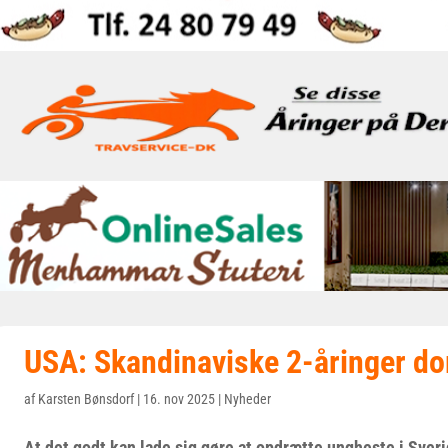
USA: Skandinaviske 2-åringer d
af
Karsten Bønsdorf
|
16. nov 2025
|
Nyheder
At det godt kan lade sig gøre at opdrætte ungheste i Sver