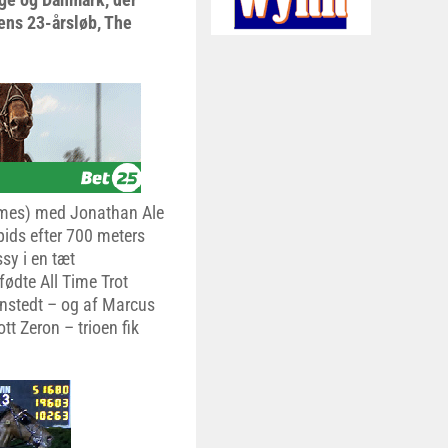
ens 23-årsløb, The
ames) med Jonathan Ale
spids efter 700 meters
sy i en tæt
fødte All Time Trot
nstedt – og af Marcus
 Zeron – trioen fik