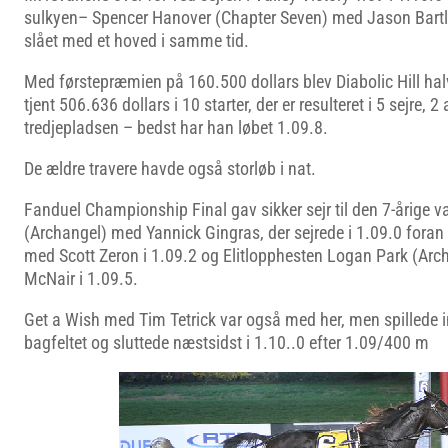
sulkyen– Spencer Hanover (Chapter Seven) med Jason Bartl
slået med et hoved i samme tid.
Med førstepræmien på 160.500 dollars blev Diabolic Hill ha
tjent 506.636 dollars i 10 starter, der er resulteret i 5 sejre, 
tredjepladsen – bedst har han løbet 1.09.8.
De ældre travere havde også storløb i nat.
Fanduel Championship Final gav sikker sejr til den 7-årige v
(Archangel) med Yannick Gingras, der sejrede i 1.09.0 foran
med Scott Zeron i 1.09.2 og Elitlopphesten Logan Park (Ar
McNair i 1.09.5.
Get a Wish med Tim Tetrick var også med her, men spillede in
bagfeltet og sluttede næstsidst i 1.10..0 efter 1.09/400 m