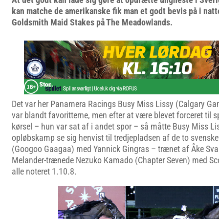
kan matche de amerikanske fik man et godt bevis på i natt
Goldsmith Maid Stakes på The Meadowlands.
Det var her Panamera Racings Busy Miss Lissy (Calgary G
var blandt favoritterne, men efter at være blevet forceret til 
kørsel – hun var sat af i andet spor – så måtte Busy Miss Lis
opløbskamp se sig henvist til tredjepladsen af de to svenske
(Googoo Gaagaa) med Yannick Gingras – trænet af Åke Sva
Melander-trænede Nezuko Kamado (Chapter Seven) med Scott
alle noteret 1.10.8.