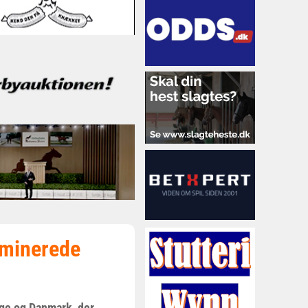
ominerede
ige og Danmark, der