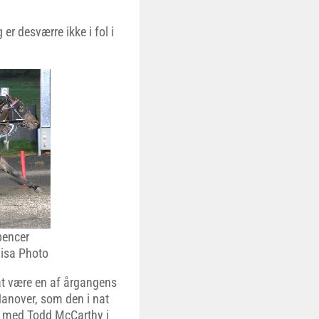
er desværre ikke i fol i
Spencer
Lisa Photo
l at være en af årgangens
Hanover, som den i nat
0.6 med Todd McCarthy i