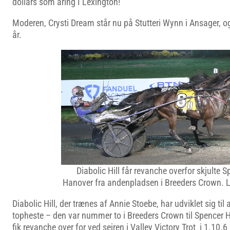
dollars som åring I Lexington!
Moderen, Crysti Dream står nu på Stutteri Wynn i Ansager, og 
år.
Diabolic Hill får revanche overfor skjulte 
Hanover fra andenpladsen i Breeders Crown. 
Diabolic Hill, der trænes af Annie Stoebe, har udviklet sig ti
topheste – den var nummer to i Breeders Crown til Spencer 
fik revanche over for ved sejren i Valley Victory Trot i 1.1