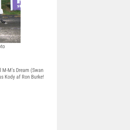
oto
til M-M’s Dream (Swan
us Kody af Ron Burke!