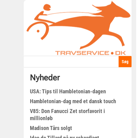
Nyheder
USA: Tips til Hambletonian-dagen
Hambletonian-dag med et dansk touch
V85: Don Fanucci Zet storfavorit i
millionløb
Madison Tårs solgt
Idao de Tillard på ny rekordjagt