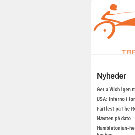
Nyheder
Get a Wish igen 
USA: Inferno i fo
Fartfest på The R
Næsten på dato
Hambletonian-he
hovben