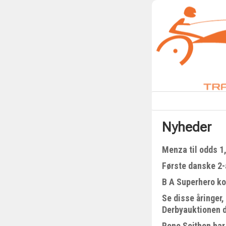
Nyheder
Menza til odds 1
Første danske 2-å
B A Superhero kom
Se disse åringer,
Derbyauktionen 
Rene Sejthen har 