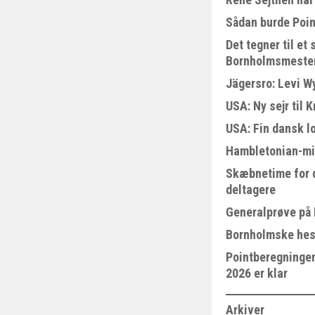
Sådan burde Poin
Det tegner til e
Bornholmsmeste
Jägersro: Levi W
USA: Ny sejr til 
USA: Fin dansk l
Hambletonian-mi
Skæbnetime for 
deltagere
Generalprøve på
Bornholmske hest
Pointberegningen
2026 er klar
Arkiver