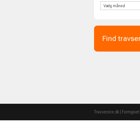
Find travse
Travservice.dk | Formgivet