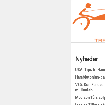
Nyheder
USA: Tips til Ha
Hambletonian-da
V85: Don Fanucci 
millionløb
Madison Tårs sol
Idao de Tillard på