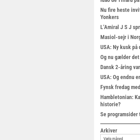
Nu fire heste invi
Yonkers
L’Amiral J S J sp
Masiol-sejr i Nor
USA: Ny kusk på
Og nu gælder det
Dansk 2-åring van
USA: Og endnu en
Fynsk fredag med
Hambletonian: Ka
historie?
Se programsider 
Arkiver