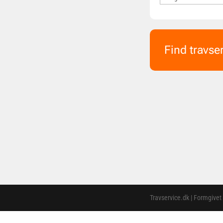
Find travse
Travservice.dk | Formgivet