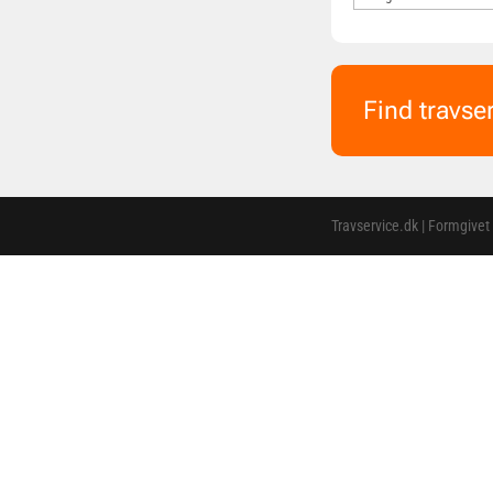
Find travse
Travservice.dk | Formgivet