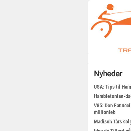
Nyheder
USA: Tips til Ha
Hambletonian-da
V85: Don Fanucci 
millionløb
Madison Tårs sol
Idao de Tillard på