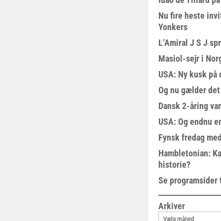
Nu fire heste invi
Yonkers
L’Amiral J S J sp
Masiol-sejr i Nor
USA: Ny kusk på
Og nu gælder det
Dansk 2-åring van
USA: Og endnu en
Fynsk fredag med
Hambletonian: Ka
historie?
Se programsider 
Arkiver