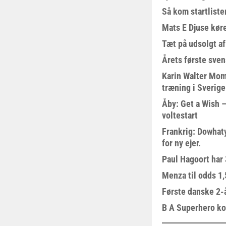
Så kom startliste
Mats E Djuse køre
Tæt på udsolgt af
Årets første sven
Karin Walter Mom
træning i Sverige
Åby: Get a Wish –
voltestart
Frankrig: Dowhat
for ny ejer.
Paul Hagoort har 
Menza til odds 1
Første danske 2-å
B A Superhero kom