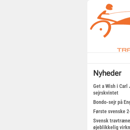
Nyheder
Get a Wish i Car
sejrskvintet
Bondo-sejr på En
Første svenske 2-
Svensk travtræne
øjeblikkelig virk