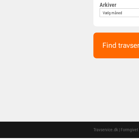
Arkiver
Find travse
Travservice.dk | Formgivet