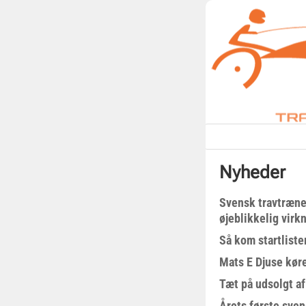
Nyheder
Svensk travtræne
øjeblikkelig virk
Så kom startliste
Mats E Djuse køre
Tæt på udsolgt af
Årets første sven