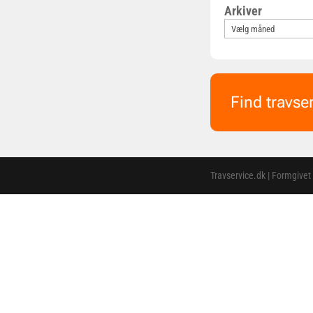
Arkiver
Find travse
Travservice.dk | Formgivet