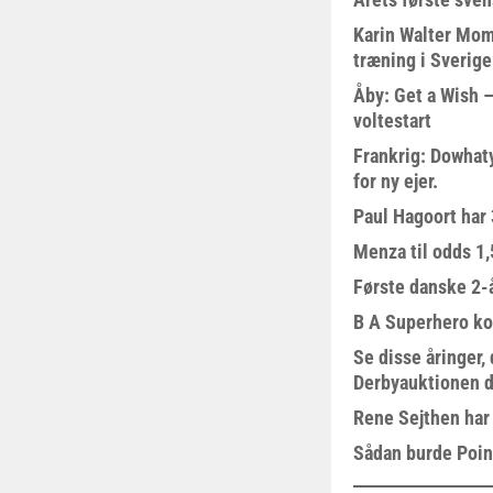
Karin Walter Mom
træning i Sverige
Åby: Get a Wish –
voltestart
Frankrig: Dowhat
for ny ejer.
Paul Hagoort har 
Menza til odds 1
Første danske 2-å
B A Superhero kom
Se disse åringer,
Derbyauktionen d
Rene Sejthen har f
Sådan burde Poin