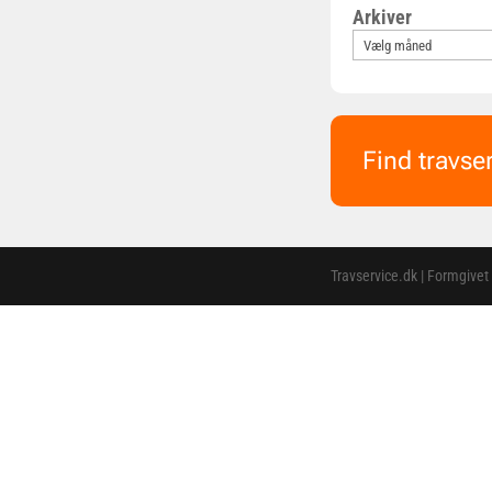
Arkiver
Find travse
Travservice.dk | Formgivet