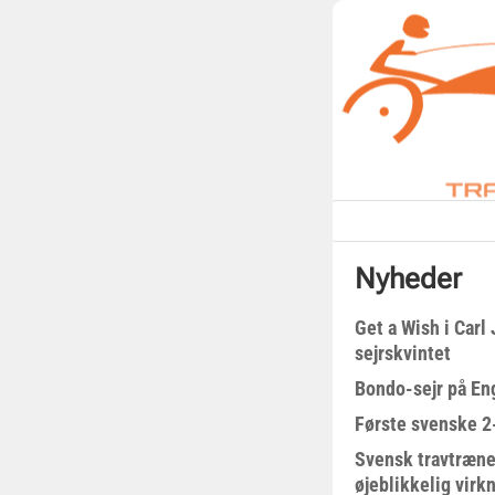
Nyheder
Get a Wish i Car
sejrskvintet
Bondo-sejr på En
Første svenske 2-
Svensk travtræne
øjeblikkelig virk