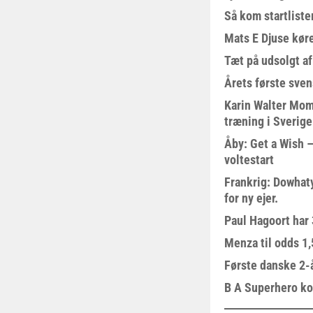
Så kom startliste
Mats E Djuse køre
Tæt på udsolgt af
Årets første sven
Karin Walter Mom
træning i Sverige
Åby: Get a Wish –
voltestart
Frankrig: Dowhat
for ny ejer.
Paul Hagoort har 
Menza til odds 1
Første danske 2-å
B A Superhero kom