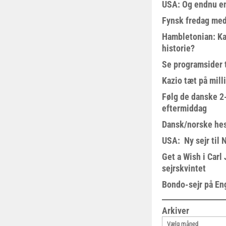
USA: Og endnu en
Fynsk fredag med
Hambletonian: Ka
historie?
Se programsider 
Kazio tæt på milli
Følg de danske 2-
eftermiddag
Dansk/norske hes
USA: Ny sejr til 
Get a Wish i Car
sejrskvintet
Bondo-sejr på En
Arkiver