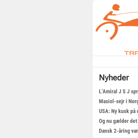
Nyheder
L’Amiral J S J sp
Masiol-sejr i Nor
USA: Ny kusk på
Og nu gælder det
Dansk 2-åring van