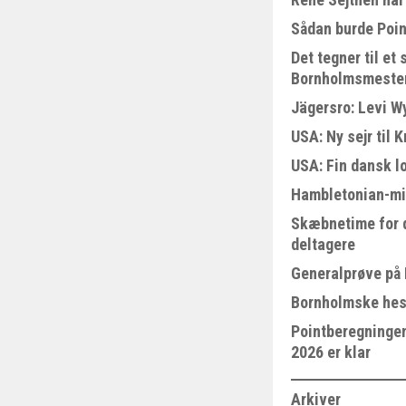
Sådan burde Poin
Det tegner til e
Bornholmsmeste
Jägersro: Levi W
USA: Ny sejr til 
USA: Fin dansk l
Hambletonian-mi
Skæbnetime for 
deltagere
Generalprøve på
Bornholmske hest
Pointberegningen
2026 er klar
Arkiver