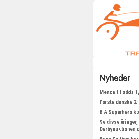
Nyheder
Menza til odds 1
Første danske 2-å
B A Superhero kom
Se disse åringer,
Derbyauktionen 
Rene Sejthen har 