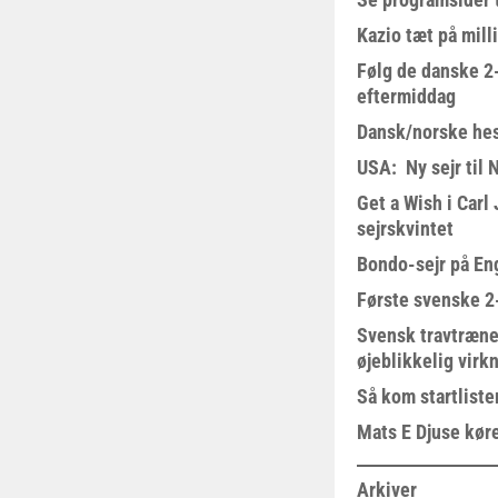
Kazio tæt på milli
Følg de danske 2-
eftermiddag
Dansk/norske hes
USA: Ny sejr til 
Get a Wish i Car
sejrskvintet
Bondo-sejr på En
Første svenske 2-
Svensk travtræne
øjeblikkelig virk
Så kom startliste
Mats E Djuse køre
Arkiver