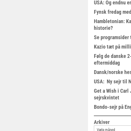
USA: Og endnu en
Fynsk fredag med
Hambletonian: Ka
historie?
Se programsider 
Kazio tæt på milli
Følg de danske 2-
eftermiddag
Dansk/norske hes
USA: Ny sejr til 
Get a Wish i Car
sejrskvintet
Bondo-sejr på En
Arkiver