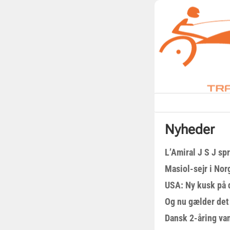
Nyheder
L’Amiral J S J sp
Masiol-sejr i Nor
USA: Ny kusk på
Og nu gælder det
Dansk 2-åring van