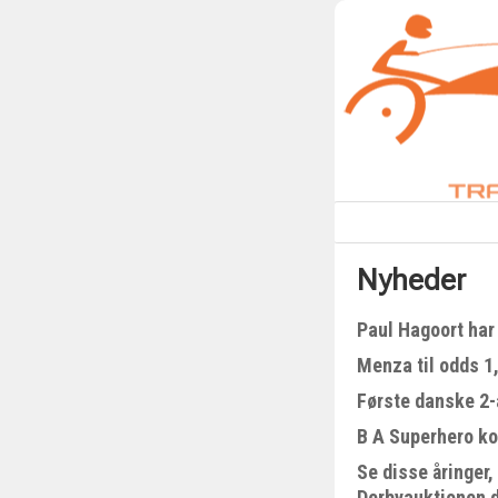
Nyheder
Paul Hagoort har 
Menza til odds 1
Første danske 2-å
B A Superhero kom
Se disse åringer,
Derbyauktionen 