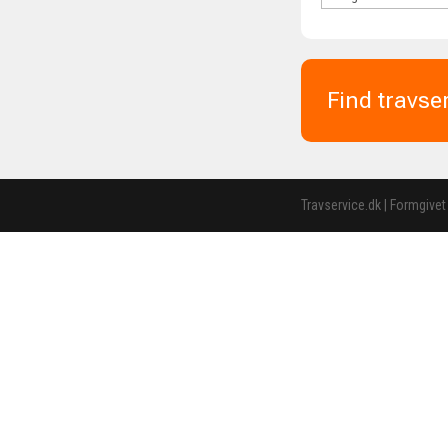
Find travse
Travservice.dk | Formgivet