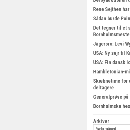
Rene Sejthen har 
Sådan burde Poin
Det tegner til e
Bornholmsmeste
Jägersro: Levi W
USA: Ny sejr til 
USA: Fin dansk l
Hambletonian-mi
Skæbnetime for 
deltagere
Generalprøve på
Bornholmske hest
Arkiver