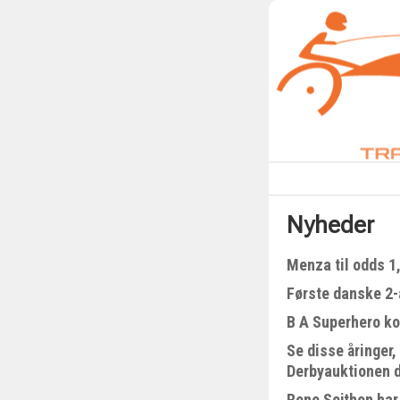
Nyheder
Menza til odds 1
Første danske 2-å
B A Superhero kom
Se disse åringer,
Derbyauktionen 
Rene Sejthen har 