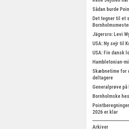
Sådan burde Poin
Det tegner til e
Bornholmsmeste
Jägersro: Levi W
USA: Ny sejr til 
USA: Fin dansk l
Hambletonian-mi
Skæbnetime for 
deltagere
Generalprøve på
Bornholmske hest
Pointberegningen
2026 er klar
Arkiver