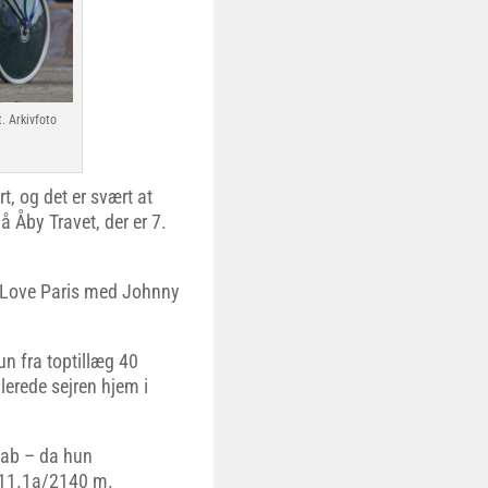
. Arkivfoto
t, og det er svært at
å Åby Travet, der er 7.
I Love Paris med Johnny
un fra toptillæg 40
ilerede sejren hjem i
skab – da hun
1.11.1a/2140 m.