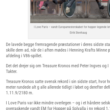
I Love Paris – vandt Europamesterskabet for hopper legende let
Eirik Stenhaug
De lavede begge fremragende præstationer i deres sidste star
skille dem ad, når de i aften mødes i Henning Krafts Minne p
afdeling i V86-spillet.
Det det drejer sig om Treasure Kronos med Peter Ingves og 
Takter.
Treasure Kronos satte svensk rekord i sin sidste start, hvor h
meter rundede alt g alle allerede tidligt i løbet og derefter def
1.11.9/2180 m.
I Love Paris var ikke mindre overlegen – og i et hårdere sel
overraskende vandt EM for Hopper på Solvalla i ny rekord 