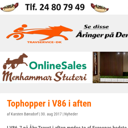
Tophopper i V86 i aften
af
Karsten Bønsdorf
|
30. aug 2017
|
Nyheder
I V86-7 på Åby Travet i aften mødes to af Euroopas bedste