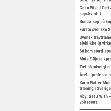
Get a Wish i Car
sejrskvintet
Bondo-sejr på En
Første svenske 2-
Svensk travtræne
øjeblikkelig virk
Så kom startliste
Mats E Djuse køre
Tæt på udsolgt af
Årets første sven
Karin Walter Mom
træning i Sverige
Åby: Get a Wish –
voltestart