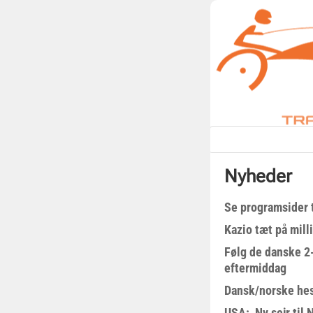
Nyheder
Se programsider 
Kazio tæt på milli
Følg de danske 2-
eftermiddag
Dansk/norske hes
USA: Ny sejr til 