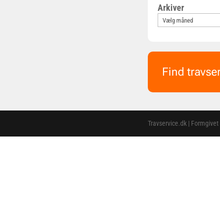
Arkiver
Find travse
Travservice.dk | Formgivet