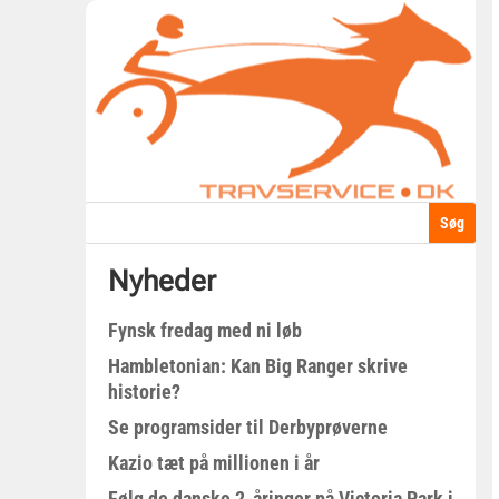
Nyheder
Fynsk fredag med ni løb
Hambletonian: Kan Big Ranger skrive
historie?
Se programsider til Derbyprøverne
Kazio tæt på millionen i år
Følg de danske 2-åringer på Victoria Park i