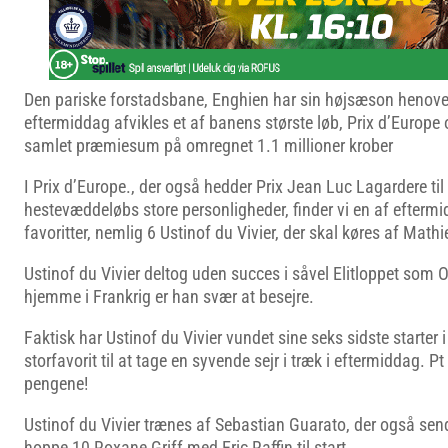
Den pariske forstadsbane, Enghien har sin højsæson henove
eftermiddag afvikles et af banens største løb, Prix d’Europ
samlet præmiesum på omregnet 1.1 millioner krober
I Prix d’Europe., der også hedder Prix Jean Luc Lagardere ti
hestevæddeløbs store personligheder, finder vi en af eftermi
favoritter, nemlig 6 Ustinof du Vivier, der skal køres af Math
Ustinof du Vivier deltog uden succes i såvel Elitloppet som 
hjemme i Frankrig er han svær at besejre.
Faktisk har Ustinof du Vivier vundet sine seks sidste starter
storfavorit til at tage en syvende sejr i træk i eftermiddag. Pt
pengene!
Ustinof du Vivier trænes af Sebastian Guarato, der også se
hoppe 10 Roxane Griff med Eric Raffin til start.