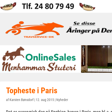
Topheste i Paris
af
Karsten Bønsdorf
|
12. aug 2015
|
Nyheder
Det er europæisk dag på Enghien-banen i Paris, men bl.a. m