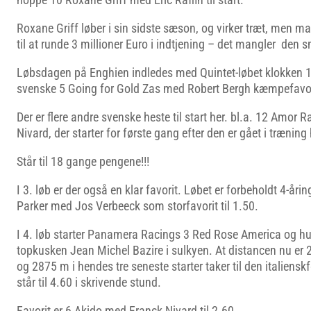
Roxane Griff løber i sin sidste sæson, og virker træt, men m
til at runde 3 millioner Euro i indtjening – det mangler den 
Løbsdagen på Enghien indledes med Quintet-løbet klokken 1
svenske 5 Going for Gold Zas med Robert Bergh kæmpefavori
Der er flere andre svenske heste til start her. bl.a. 12 Amor
Nivard, der starter for første gang efter den er gået i trænin
Står til 18 gange pengene!!!
I 3. løb er der også en klar favorit. Løbet er forbeholdt 4-årin
Parker med Jos Verbeeck som storfavorit til 1.50.
I 4. løb starter Panamera Racings 3 Red Rose America og h
topkusken Jean Michel Bazire i sulkyen. At distancen nu e
og 2875 m i hendes tre seneste starter taker til den italiens
står til 4.60 i skrivende stund.
Favorit er 6 Akido med Franck Nivard til 2.60.