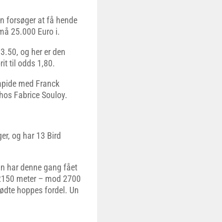
an forsøger at få hende
små 25.000 Euro i.
3.50, og her er den
t til odds 1,80.
 Rapide med Franck
g hos Fabrice Souloy.
ger, og har 13 Bird
un har denne gang fået
r 2150 meter – mod 2700
kfødte hoppes fordel. Un