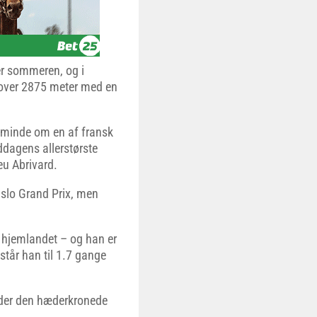
r sommeren, og i
e over 2875 meter med en
l minde om en af fransk
ddagens allerstørste
ieu Abrivard.
Oslo Grand Prix, men
 i hjemlandet – og han er
 står han til 1.7 gange
nder den hæderkronede