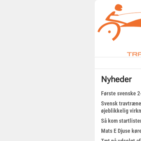
Nyheder
Første svenske 2-
Svensk travtræne
øjeblikkelig virk
Så kom startliste
Mats E Djuse køre
Tæt på udsolgt af