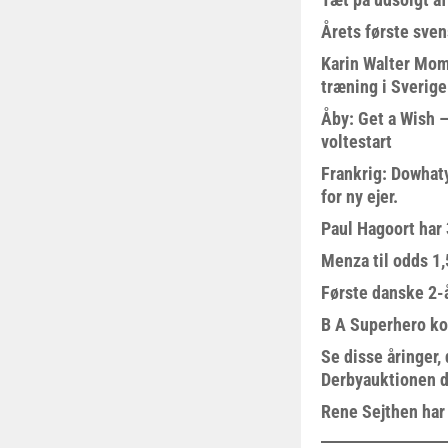
Årets første sven
Karin Walter Mom
træning i Sverige
Åby: Get a Wish –
voltestart
Frankrig: Dowhat
for ny ejer.
Paul Hagoort har 
Menza til odds 1
Første danske 2-å
B A Superhero kom
Se disse åringer,
Derbyauktionen d
Rene Sejthen har f