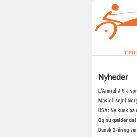
Nyheder
L’Amiral J S J sp
Masiol-sejr i Nor
USA: Ny kusk på
Og nu gælder det
Dansk 2-åring van