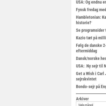
USA: Og endnu en
Fynsk fredag med
Hambletonian: Ka
historie?
Se programsider 
Kazio tæt på milli
Følg de danske 2-
eftermiddag
Dansk/norske hes
USA: Ny sejr til 
Get a Wish i Car
sejrskvintet
Bondo-sejr på En
Arkiver