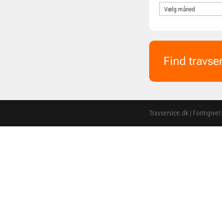
Find travse
Travservice.dk | Formgivet