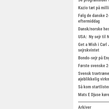
Kazio tæt på milli
Følg de danske 2-
eftermiddag
Dansk/norske hes
USA: Ny sejr til 
Get a Wish i Car
sejrskvintet
Bondo-sejr på En
Første svenske 2-
Svensk travtræne
øjeblikkelig virk
Så kom startliste
Mats E Djuse køre
Arkiver